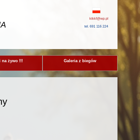
ktkkf@wp.pl
IA
tel. 691 116 224
 na żywo !!!
Galeria z biegów
my