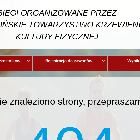
BIEGI ORGANIZOWANE PRZEZ
IŃSKIE TOWARZYSTWO KRZEWIEN
KULTURY FIZYCZNEJ
czestników
Rejestracja do zawodów
Wyniki
ie znaleziono strony, przeprasza