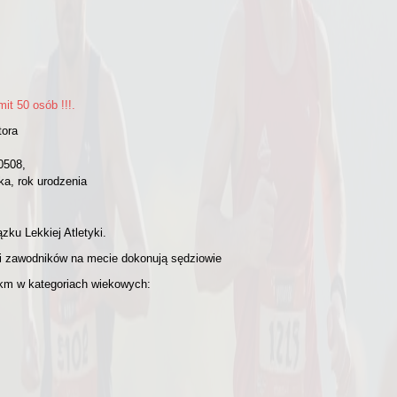
it 50 osób !!!.
tora
0508,
ka, rok urodzenia
ku Lekkiej Atletyki.
ci zawodników na mecie dokonują sędziowie
 km w kategoriach wiekowych: