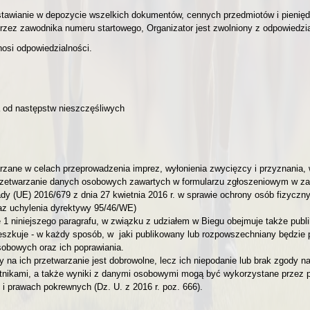
stawianie w depozycie wszelkich dokumentów, cennych przedmiotów i pienięd
zez zawodnika numeru startowego, Organizator jest zwolniony z odpowiedzia
nosi odpowiedzialności.
a od następstw nieszczęśliwych
ne w celach przeprowadzenia imprez, wyłonienia zwycięzcy i przyznania, wy
rzetwarzanie danych osobowych zawartych w formularzu zgłoszeniowym w zak
y (UE) 2016/679 z dnia 27 kwietnia 2016 r. w sprawie ochrony osób fizycz
az uchylenia dyrektywy 95/46/WE)
1 niniejszego paragrafu, w związku z udziałem w Biegu obejmuje także publi
eszkuje - w każdy sposób, w jaki publikowany lub rozpowszechniany będzie p
obowych oraz ich poprawiania.
a ich przetwarzanie jest dobrowolne, lecz ich niepodanie lub brak zgody na 
tnikami, a także wyniki z danymi osobowymi mogą być wykorzystane przez pra
m i prawach pokrewnych (Dz. U. z 2016 r. poz. 666).