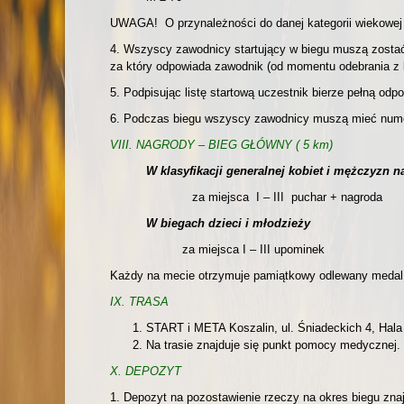
UWAGA! O przynależności do danej kategorii wiekowej 
4. Wszyscy zawodnicy startujący w biegu muszą zostać
za który odpowiada zawodnik (od momentu odebrania z b
5. Podpisując listę startową uczestnik bierze pełną od
6. Podczas biegu wszyscy zawodnicy muszą mieć numer
VIII. NAGRODY – BIEG GŁÓWNY ( 5 km)
W klasyfikacji generalnej kobiet i mężczyzn 
za miejsca I – III puchar + nagroda
W biegach dzieci i młodzieży
za miejsca I – III upominek
Każdy na mecie otrzymuje pamiątkowy odlewany medal or
IX. TRASA
START i META Koszalin, ul. Śniadeckich 4, Hal
Na trasie znajduje się punkt pomocy medycznej.
X. DEPOZYT
1. Depozyt na pozostawienie rzeczy na okres biegu zn