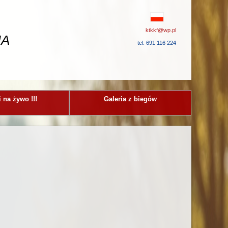
ktkkf@wp.pl
IA
tel. 691 116 224
 na żywo !!!
Galeria z biegów
.