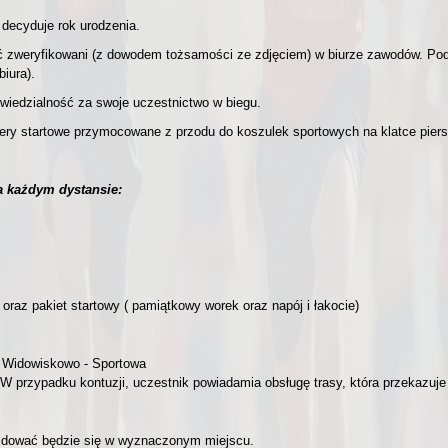
decyduje rok urodzenia.
 zweryfikowani (z dowodem tożsamości ze zdjęciem) w biurze zawodów. Podc
iura).
powiedzialność za swoje uczestnictwo w biegu.
y startowe przymocowane z przodu do koszulek sportowych na klatce piers
na każdym dystansie:
az pakiet startowy ( pamiątkowy worek oraz napój i łakocie)
a Widowiskowo - Sportowa
 W przypadku kontuzji, uczestnik powiadamia obsługę trasy, która przekazuj
ajdować będzie się w wyznaczonym miejscu.