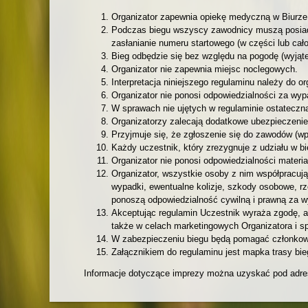
Organizator zapewnia opiekę medyczną w Biurze 
Podczas biegu wszyscy zawodnicy muszą posiadać
zasłanianie numeru startowego (w części lub cało
Bieg odbędzie się bez względu na pogodę (wyjąt
Organizator nie zapewnia miejsc noclegowych.
Interpretacja niniejszego regulaminu należy do or
Organizator nie ponosi odpowiedzialności za wyp
W sprawach nie ujętych w regulaminie ostateczną
Organizatorzy zalecają dodatkowe ubezpieczeni
Przyjmuje się, że zgłoszenie się do zawodów (wp
Każdy uczestnik, który zrezygnuje z udziału w bi
Organizator nie ponosi odpowiedzialności materia
Organizator, wszystkie osoby z nim współpracuj
wypadki, ewentualne kolizje, szkody osobowe, r
ponoszą odpowiedzialność cywilną i prawną za 
Akceptując regulamin Uczestnik wyraża zgodę, ab
także w celach marketingowych Organizatora i s
W zabezpieczeniu biegu będą pomagać członkowie 
Załącznikiem do regulaminu jest mapka trasy bie
Informacje dotyczące imprezy można uzyskać pod adr