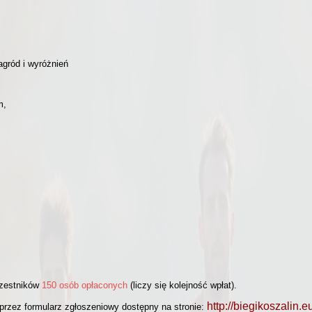
agród i wyróżnień
m,
czestników
150 osób opłaconych
(liczy się kolejność wpłat).
http://biegikoszalin.e
 przez formularz zgłoszeniowy dostępny na stronie: