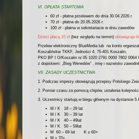
VI. OPŁATA STARTOWA
60 zł - płatna przelewem do dnia 30.04.2026 r.
70 zł - płatna do 20.05.2026 r.
100 zł - płatna w sekretariacie w dniu zawodów
Dzieci płacą 10 zł
(bez względu na termin)
obowiązuje lim
Przelew elektroniczny BlueMedia lub na konto organiza
Koszalińskie TKKF, Jedności 4, 75-401 Koszalin,
PKO BP I O/Koszalin nr 05 1020 2791 0000 7802 0064 
z dopiskiem: „Bieg Wenedów” , imię i nazwisko zawodni
VII. ZASADY UCZESTNICTWA
1. Podczas imprezy obowiązują przepisy Polskiego Związ
2. Pomiar czasu za pomocą chipów, ustalenia kolejnoś
3. Uczestnicy startują w biegu głównym na dystansie 5
M / K 18 – 29 lat
M / K 30 – 39 lat
M / K 40 – 49lat
M / K 50 – 59lat
M 60 – 69 lat K ≥ 60+
M ≥ 70+