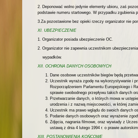
2. Deponować wolno jedynie elementy ubioru, zaś pozo
podstawie numeru startowego. W przypadku zgubienia pr
3.Za pozostawione bez opieki rzeczy organizator nie po
XI. UBEZPIECZENIE
1. Organizator posiada ubezpieczenie OC.
2. Organizator nie zapewnia uczestnikom ubezpieczeni
wypadków.
XII. OCHRONA DANYCH OSOBOWYCH
Dane osobowe uczestników biegów będą przetwarza
Uczestnik wyraża zgodę na wykorzystywanie i p
Rozporządzeniem Parlamentu Europejskiego i Rad
sprawie swobodnego przepływu takich danych or
Przetwarzanie danych, o których mowa w ustępie 
urodzenia i z nazwą miejscowości, w której zami
Uczestnik ma prawo wglądu do swoich danych os
Podanie danych osobowych oraz wyrażenie zgody n
Zdjęcia, nagrania filmowe, oraz wywiady z Uczes
ustawą z dnia 4 lutego 1994 r. o prawie autorski
XIII. POSTANOWIENIA KOŃCOWE