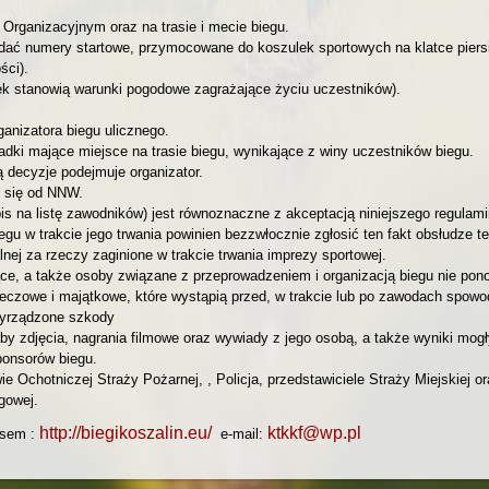
Organizacyjnym oraz na trasie i mecie biegu.
 numery startowe, przymocowane do koszulek sportowych na klatce piersiow
ści).
ek stanowią warunki pogodowe zagrażające życiu uczestników).
ganizatora biegu ulicznego.
adki mające miejsce na trasie biegu, wynikające z winy uczestników biegu.
 decyzje podejmuje organizator.
e się od NNW.
is na listę zawodników) jest równoznaczne z akceptacją niniejszego regulami
egu w trakcie jego trwania powinien bezzwłocznie zgłosić ten fakt obsłudze t
lnej za rzeczy zaginione w trakcie trwania imprezy sportowej.
ące, a także osoby związane z przeprowadzeniem i organizacją biegu nie po
zeczowe i majątkowe, które wystąpią przed, w trakcie lub po zawodach spow
wyrządzone szkody
y zdjęcia, nagrania filmowe oraz wywiady z jego osobą, a także wyniki mogły
ponsorów biegu.
Ochotniczej Straży Pożarnej, , Policja, przedstawiciele Straży Miejskiej or
gowej.
http://biegikoszalin.eu/
ktkkf@wp.pl
esem :
e-mail: